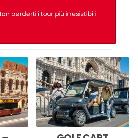
on perderti i tour più irresistibili
 –
GOLF CART