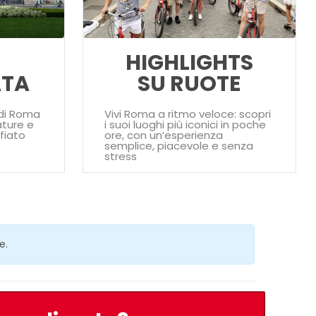
HIGHLIGHTS
ATA
SU RUOTE
e di Roma
Vivi Roma a ritmo veloce: scopri
ature e
i suoi luoghi più iconici in poche
fiato
ore, con un’esperienza
semplice, piacevole e senza
stress
e.