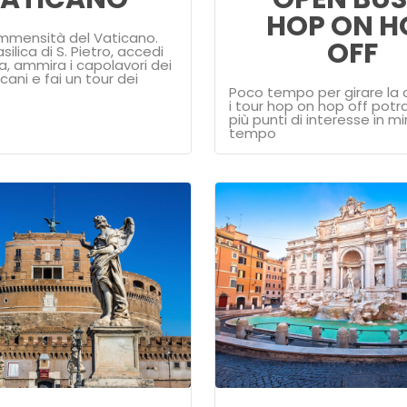
HOP ON H
immensità del Vaticano.
OFF
asilica di S. Pietro, accedi
a, ammira i capolavori dei
cani e fai un tour dei
Poco tempo per girare la 
i tour hop on hop off potra
più punti di interesse in mi
tempo