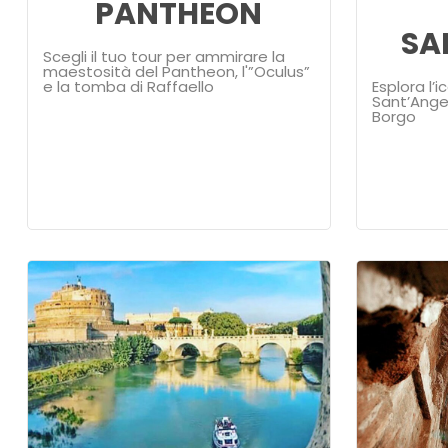
PANTHEON
SA
Scegli il tuo tour per ammirare la
maestosità del Pantheon, l'”Oculus”
e la tomba di Raffaello
Esplora l’
Sant’Angel
Borgo