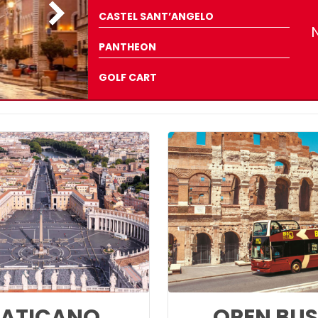
CASTEL SANT’ANGELO
N
PANTHEON
GOLF CART
ATICANO
OPEN BUS