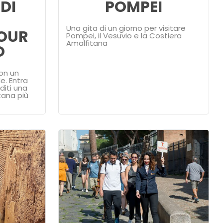
DI
POMPEI
Una gita di un giorno per visitare
OUR
Pompei, il Vesuvio e la Costiera
Amalfitana
O
con un
e. Entra
diti una
tana più