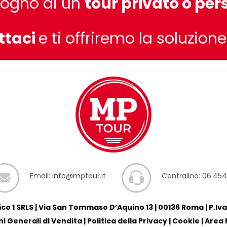
sogno di un
tour privato o per
ttaci
e ti offriremo la soluzion
Email:
info@mptour.it
Centralino:
06.45
co 1 SRLS | Via San Tommaso D’Aquino 13 | 00136 Roma | P.Iv
i Generali di Vendita
|
Politica della Privacy
|
Cookie
|
Area 