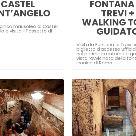
CASTEL
FONTANA 
NT’ANGELO
TREVI +
WALKING T
iconico mausoleo di Castel
GUIDAT
o e visita il Passetto di
Visita la Fontana di Trevi 
biglietto d’accesso ufficial
nel perimetro interno e go
vista ravvicinata della fon
iconica di Roma