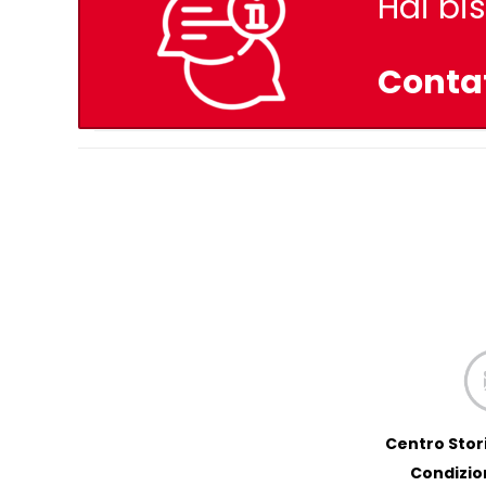
Hai bi
Conta
Centro Stori
Condizion