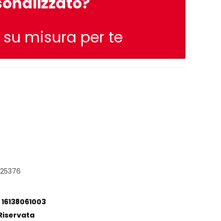
sonalizzato?
e su misura per te
425376
a 16138061003
Riservata