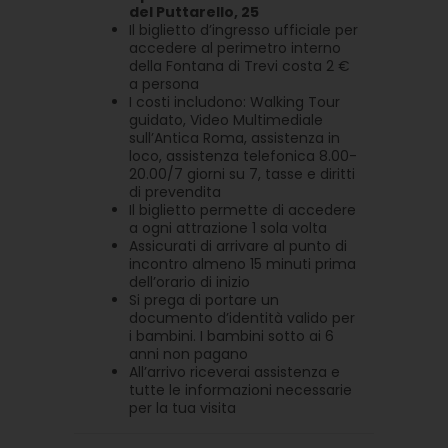
del Puttarello, 25
Il biglietto d’ingresso ufficiale per
accedere al perimetro interno
della Fontana di Trevi costa 2 €
a persona
I costi includono: Walking Tour
guidato, Video Multimediale
sull’Antica Roma, assistenza in
loco, assistenza telefonica 8.00-
20.00/7 giorni su 7, tasse e diritti
di prevendita
Il biglietto permette di accedere
a ogni attrazione 1 sola volta
Assicurati di arrivare al punto di
incontro almeno 15 minuti prima
dell’orario di inizio
Si prega di portare un
documento d’identità valido per
i bambini. I bambini sotto ai 6
anni non pagano
All’arrivo riceverai assistenza e
tutte le informazioni necessarie
per la tua visita