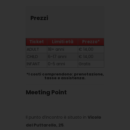
Prezzi
Ticket
Limiti età
Prezzo*
ADULT
18+ anni
€ 14,00
CHILD
6-17 anni
€ 14,00
INFANT
0-5 anni
Gratis
*I costi comprendono: prenotazione,
tasse e assistenza.
Meeting Point
Il punto d’incontro è situato in
Vicolo
del Puttarello, 25
.