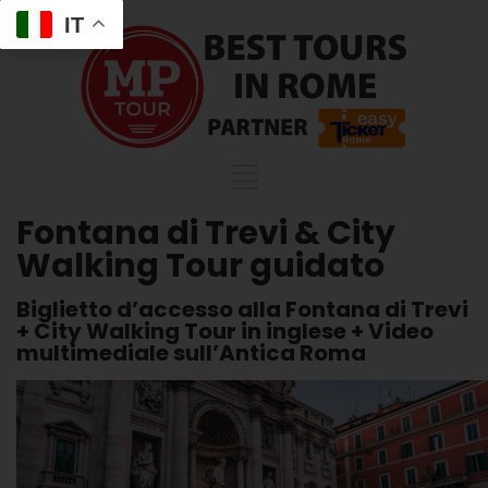
IT
Fontana di Trevi & City
Walking Tour guidato
Biglietto d’accesso alla Fontana di Trevi
+ City Walking Tour in inglese + Video
multimediale sull’Antica Roma