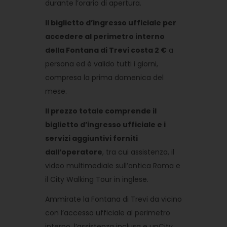
durante l’orario di apertura.
Il biglietto d’ingresso ufficiale per
accedere al perimetro interno
della Fontana di Trevi costa 2 €
a
persona ed è valido tutti i giorni,
compresa la prima domenica del
mese.
Il prezzo totale comprende il
biglietto d’ingresso ufficiale e i
servizi aggiuntivi forniti
dall’operatore
, tra cui assistenza, il
video multimediale sull’antica Roma e
il City Walking Tour in inglese.
Ammirate la Fontana di Trevi da vicino
con l’accesso ufficiale al perimetro
interno, l’assistenza inclusa e unCity