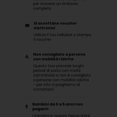
per ricevere un rimborso
completo
Si accettano voucher
elettronici
Utilizza il tuo cellulare o stampa
il voucher
Non consigliato a persone
con mobilità ridotta
Questo tour prevede lunghi
periodi di sosta con molte
camminate e non è consigliato
a persone con mobilità ridotta
– per info vi preghiamo di
contattarci
Bambini da 0 a 5 anni non
paganti
I bambini in questa fascia d'età