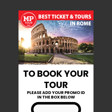
Incluso
Biglietto d'accesso al perimetro
TO BOOK YOUR
interno della Fontana di Trevi
TOUR
Assistenza da parte del personale
dell'ufficio turistico
PLEASE ADD YOUR PROMO ID
IN THE BOX BELOW
City Walking Tour guidato, in
inglese, della città con partenza da