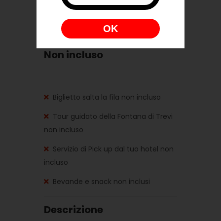
Piazza Navona, 25
Video multimediale sull'antica
OK
Roma presso Piazza d'Aracoeli 16
Non incluso
Biglietto salta la fila non incluso
Tour guidato della Fontana di Trevi
non incluso
Servizio di Pick up dal tuo hotel non
incluso
Bevande e snack non inclusi
Descrizione