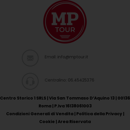
Email:
info@mptour.it
Centralino:
06.45425376
Centro Storico 1 SRLS | Via San Tommaso D’Aquino 13 | 00136
Roma | P.Iva 16138061003
Condizioni Generali di Vendita
|
Politica della Privacy
|
Cookie
|
Area Riservata