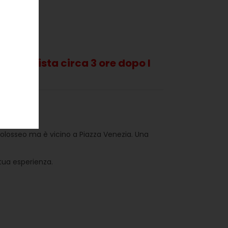
 è prevista circa 3 ore dopo l
el Colosseo ma è vicino a Piazza Venezia. Una
tua esperienza.