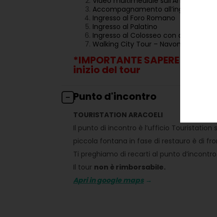
Video multimediale sull’Antica Roma
Accompagnamento all’ingresso del
Ingresso al Foro Romano
Ingresso al Palatino
Ingresso al Colosseo con accesso all’
Walking City Tour – Navona Pantheon Tr
*IMPORTANTE SAPERE : la visit
inizio del tour
Punto d'incontro
TOURISTATION ARACOELI
Il punto di incontro è l’ufficio Touristatio
piccola fontana in fase di restauro è di fron
Ti preghiamo di recarti al punto d’incontr
Il tour
non è rimborsabile.
Apri in google maps
→