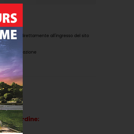
recandosi direttamente all'ingresso del sito
 tua prenotazione
uente ordine: