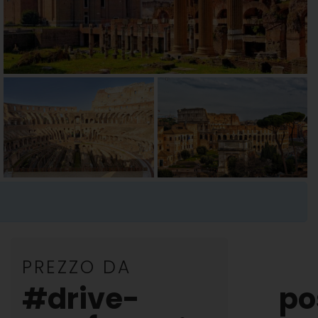
PREZZO DA
#drive-
po