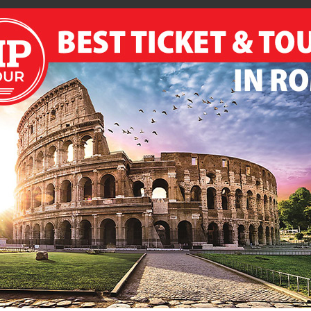
re possono accedere gratuitamente con certificato di invalidità 
na email di conferma prenotazione contenente il voucher della
r prenotazioni confermate
l tour dell’area archeologica seguirà il seg
a d’Ara Coeli 16)