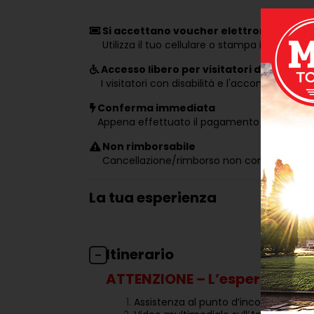
Si accettano voucher elettronici
Utilizza il tuo cellulare o stampa il voucher
Accesso libero per visitatori disabili
I visitatori con disabilità e l'accompagnato
Conferma immediata
Appena effettuato il pagamento riceverai u
Non rimborsabile
Cancellazione/rimborso non consentita pe
La tua esperienza
Itinerario
ATTENZIONE – L’esperienza de
Assistenza al punto d’incontro (Piazz