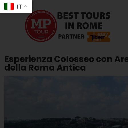
IT
Esperienza Colosseo con Ar
della Roma Antica