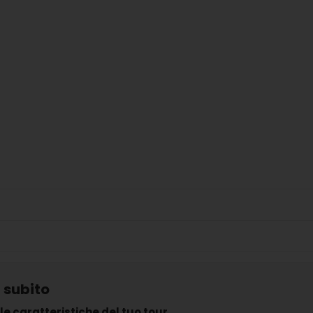
 subito
le caratteristiche del tuo tour